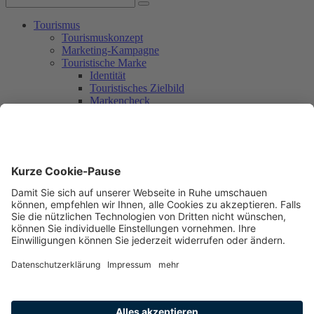
Tourismus
Tourismuskonzept
Marketing-Kampagne
Touristische Marke
Identität
Touristisches Zielbild
Markencheck
Markendesign
Umsetzung mit Partner_innen
Rückblick
Workshop 1
Workshop 2
Workshop 3
Umsetzungsplanung
Nachhaltigkeit
Mitmachen
Aktuelles + Service
Aktuelles
Newsletter
Kontakt
Freiburg in den Medien
Printprodukte und Präsente für Gäste