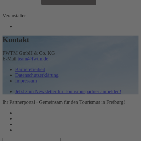
powered by
Usercentrics Consent Management
Veranstalter
Platform
Kontakt
FWTM GmbH & Co. KG
E-Mail
team@fwtm.de
Barrierefreiheit
Datenschutzerklärung
Impressum
Jetzt zum Newsletter für Tourismuspartner anmelden!
Ihr Partnerportal - Gemeinsam für den Tourismus in Freiburg!