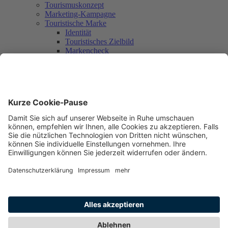
Tourismuskonzept
Marketing-Kampagne
Touristische Marke
Identität
Touristisches Zielbild
Markencheck
Markendesign
Umsetzung mit Partner_innen
Rückblick
Workshop 1
Workshop 2
Workshop 3
Umsetzungsplanung
Nachhaltigkeit
Mitmachen
Aktuelles + Service
Aktuelles
Newsletter
Kontakt
Freiburg in den Medien
Printprodukte und Präsente für Gäste
Kontakt