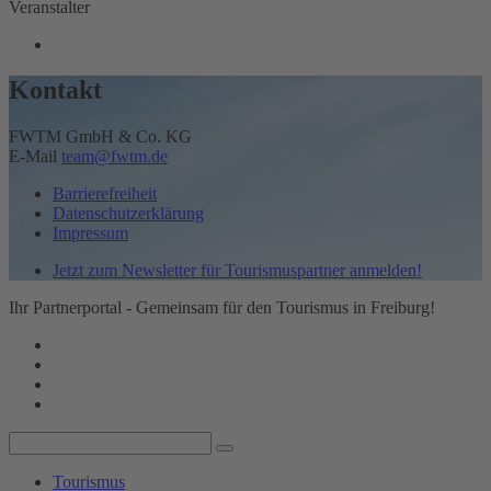
Veranstalter
Kontakt
FWTM GmbH & Co. KG
E-Mail
team@fwtm.de
Barrierefreiheit
Datenschutzerklärung
Impressum
Jetzt zum Newsletter für Tourismuspartner anmelden!
Ihr Partnerportal - Gemeinsam für den Tourismus in Freiburg!
Tourismus