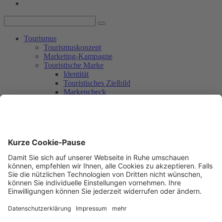
Tourismus
Tourismuskonzept
Marketing-Kampagne
Touristische Marke
Identität
Touristisches Zielbild
Markencheck
Markendesign
Umsetzung mit Partner_innen
Rückblick
Workshop 1
Workshop 2
Workshop 3
Umsetzungsplanung
Nachhaltigkeit
Mitmachen
Aktuelles + Service
Aktuelles
Newsletter
Kontakt
Freiburg in den Medien