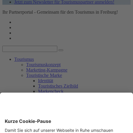
Jetzt zum Newsletter für Tourismuspartner anmelden!
Ihr Partnerportal - Gemeinsam für den Tourismus in Freiburg!
Tourismus
Tourismuskonzept
Marketing-Kampagne
Touristische Marke
Identität
Touristisches Zielbild
Markencheck
Markendesign
Umsetzung mit Partner_innen
Rückblick
Workshop 1
Workshop 2
Workshop 3
Umsetzungsplanung