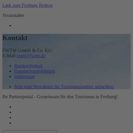
Link zum Freiburg Beitrag
Veranstalter
Kontakt
FWTM GmbH & Co. KG
E-Mail
team@fwtm.de
Barrierefreiheit
Datenschutzerklärung
Impressum
Jetzt zum Newsletter für Tourismuspartner anmelden!
Ihr Partnerportal - Gemeinsam für den Tourismus in Freiburg!