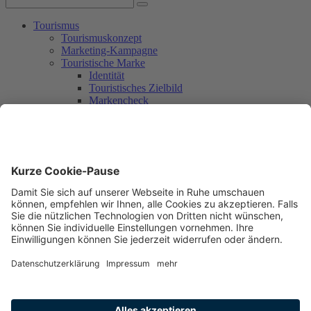
Tourismus
Tourismuskonzept
Marketing-Kampagne
Touristische Marke
Identität
Touristisches Zielbild
Markencheck
Markendesign
Umsetzung mit Partner_innen
Rückblick
Workshop 1
Workshop 2
Workshop 3
Umsetzungsplanung
Nachhaltigkeit
Mitmachen
Aktuelles + Service
Aktuelles
Newsletter
Kontakt
Freiburg in den Medien
Printprodukte und Präsente für Gäste