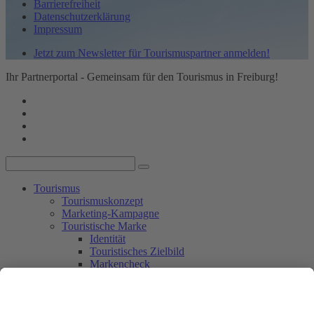
Barrierefreiheit
Datenschutzerklärung
Impressum
Jetzt zum Newsletter für Tourismuspartner anmelden!
Ihr Partnerportal - Gemeinsam für den Tourismus in Freiburg!
Tourismus
Tourismuskonzept
Marketing-Kampagne
Touristische Marke
Identität
Touristisches Zielbild
Markencheck
Markendesign
Umsetzung mit Partner_innen
Rückblick