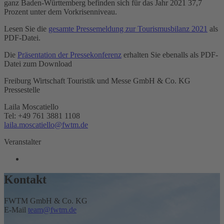
ganz Baden-Württemberg befinden sich für das Jahr 2021 37,7
Prozent unter dem Vorkrisenniveau.
Lesen Sie die
gesamte Pressemeldung zur Tourismusbilanz 2021
als
PDF-Datei.
Die
Präsentation der Pressekonferenz
erhalten Sie ebenalls als PDF-
Datei zum Download
Freiburg Wirtschaft Touristik und Messe GmbH & Co. KG
Pressestelle
Laila Moscatiello
Tel: +49 761 3881 1108
laila.moscatiello@fwtm.de
Veranstalter
Kontakt
FWTM GmbH & Co. KG
E-Mail
team@fwtm.de