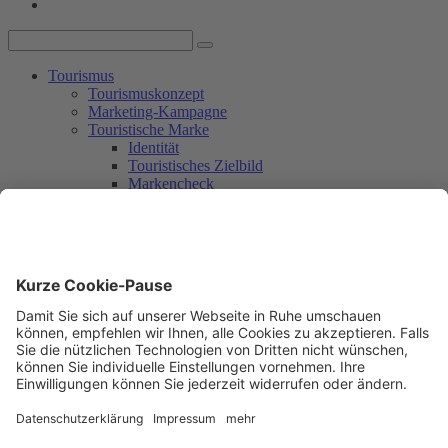
Tourismus
Tourismuskonzept
Marketing-Kampagne
Touristische Marke
Identität
Touristisches Zielbild
Markencheck
Markendesign
Umsetzung mit Partner_innen
Rückblick
Workshop 1
Workshop 2
Workshop 3
Umsetzungsplanung
Nachhaltigkeit
Mitmachen
Aktuelles + Service
Aktuelles
Newsletter
Kontakt
Freiburg in den Medien