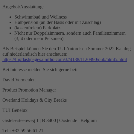
Angebot/Ausstattung:
Schwimmbad und Wellness
Halbpension (an der Basis oder mit Zuschlag)
(kostenfreiem) Parkplatz
Nicht nur Doppelzimmern, sondern auch Familienzimmern
(3, 4 oder mehr Personen)
Als Beispiel können Sie den TUI Autoreisen Sommer 2022 Katalog
auf niederländisch hier anschauen:
https://flipflashpages.uniflip.com/3//4138/1120990/pub/html5.html
Bei Interesse melden Sie sich gerne bei:
David Vermeulen
Product Promotion Manager
Overland Holidays & City Breaks
TUI Benelux
Gistelsesteenweg 1 | B 8400 | Oostende | Belgium
Tel.: +32 59 56 61 21