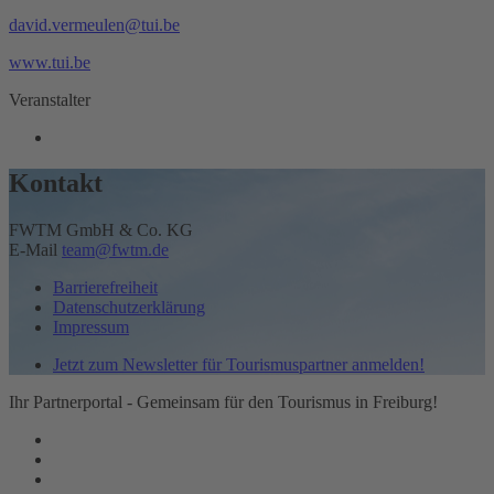
david.vermeulen@tui.be
www.tui.be
Veranstalter
Kontakt
FWTM GmbH & Co. KG
E-Mail
team@fwtm.de
Barrierefreiheit
Datenschutzerklärung
Impressum
Jetzt zum Newsletter für Tourismuspartner anmelden!
Ihr Partnerportal - Gemeinsam für den Tourismus in Freiburg!