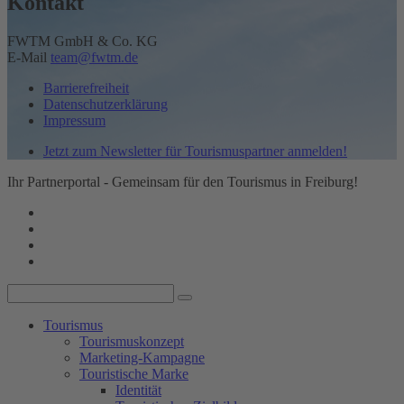
Kontakt
FWTM GmbH & Co. KG
E-Mail
team@fwtm.de
Barrierefreiheit
Datenschutzerklärung
Impressum
Jetzt zum Newsletter für Tourismuspartner anmelden!
Ihr Partnerportal - Gemeinsam für den Tourismus in Freiburg!
Tourismus
Tourismuskonzept
Marketing-Kampagne
Touristische Marke
Identität